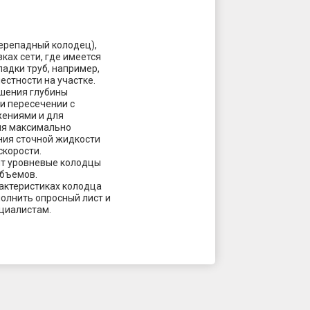
ерепадный колодец),
зках сети, где имеется
адки труб, например,
естности на участке.
шения глубины
и пересечении с
ениями и для
я максимально
ния сточной жидкости
скорости.
т уровневые колодцы
объемов.
актеристиках колодца
полнить опросный лист и
циалистам.