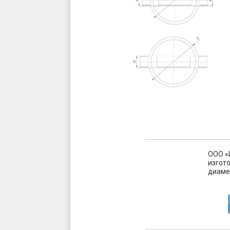
ООО «
изгот
диаме