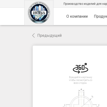
Производство изделий для на
О компании
Проду
Предыдущий
Вращайте картинку
чтобы посмотреть со
всех сторон.