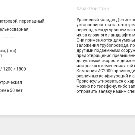
Характеристики:
Уровневый колодец (он же п
отровой, перепадный
устанавливается на тех отре
ельносварная
перепад между уровнем закл
из-за сложного ландшафта м
Они применяются для умень
заложения трубопровода, пр
другими подземными сооруж
ю, (л/с)
предотвращения превышени
50
допустимой скорости движе
)
или резкого изменения этой 
 / 1200 / 1800
Компания ИС2000 производи
различных конфигураций и 
Проконсультироваться о хар
нтрическая
можно по телефону, либо за
олее 50 лет
отправить заявку нашим спе