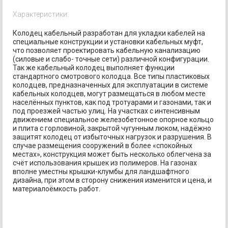
Характеристики:
Колодец кабельный разработан для укладки кабелей на
специальные конструкции и установки кабельных муфт,
что позволяет проектировать кабельную канализацию
(силовые и слабо- точные сети) различной конфигурации.
Так же кабельный колодец выполняет функции
стандартного смотрового колодца. Все типы пластиковых
колодцев, предназначенных для эксплуатации в системе
кабельных колодцев, могут размещаться в любом месте
населённых пунктов, как под тротуарами и газонами, так и
под проезжей частью улиц. На участках с интенсивным
движением специальное железобетонное опорное кольцо
и плита с горловиной, закрытой чугунным люком, надёжно
защитят колодец от избыточных нагрузок и разрушения. В
случае размещения сооружений в более «спокойных
местах», конструкция может быть несколько облегчена за
счёт использования крышек из полимеров. На газонах
вполне уместны крышки-клумбы для ландшафтного
дизайна, при этом в сторону снижения изменится и цена, и
материалоёмкость работ.