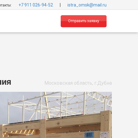
+7 911 026-94-52
|
istra_omsk@mail.ru
такты:
Отправить заявку
ния
Московская область, г.Дубна