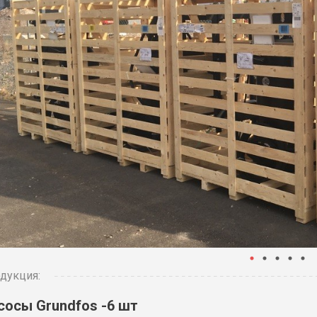
дукция:
сосы Grundfos -6 шт