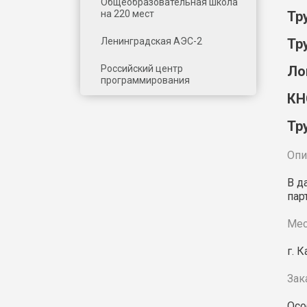
Общеобразовательная школа
на 220 мест
Тр
Ленинградская АЭС-2
Тр
Российский центр
Ло
программирования
КН
Тр
Опи
В д
пар
Мес
г. 
Зак
Осо