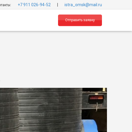
+7 911 026-94-52
|
istra_omsk@mail.ru
такты:
Отправить заявку
а