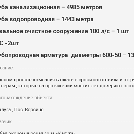
уба канализационная – 4985 метров
уба водопроводная – 1443 метра
кальное очистное сооружение 100 л/с – 1 шт
С -2шт
убопроводная арматура диаметры 600-50 – 1
сание:
анном проекте компания в сжатые сроки изготовила и от
тнерам , которые на протяжении многих лет доверяют сл
тонахождение обьекта:
Калуга , Пос. Ворсино
азчик:
бая экономическая зона «Калуга»